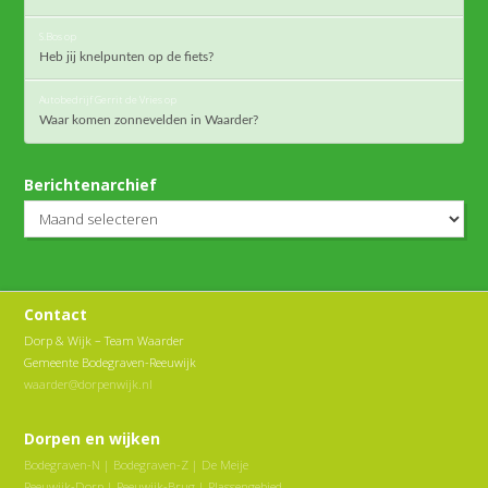
S.Bos
op
Heb jij knelpunten op de fiets?
Autobedrijf Gerrit de Vries
op
Waar komen zonnevelden in Waarder?
Berichtenarchief
Berichtenarchief
Contact
Dorp & Wijk – Team Waarder
Gemeente Bodegraven-Reeuwijk
waarder@dorpenwijk.nl
Dorpen en wijken
Bodegraven-N
|
Bodegraven-Z
|
De Meije
Reeuwijk-Dorp
|
Reeuwijk-Brug
|
Plassengebied