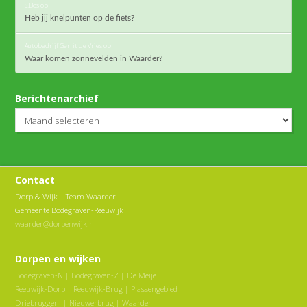
S.Bos
op
Heb jij knelpunten op de fiets?
Autobedrijf Gerrit de Vries
op
Waar komen zonnevelden in Waarder?
Berichtenarchief
Berichtenarchief
Contact
Dorp & Wijk – Team Waarder
Gemeente Bodegraven-Reeuwijk
waarder@dorpenwijk.nl
Dorpen en wijken
Bodegraven-N
|
Bodegraven-Z
|
De Meije
Reeuwijk-Dorp
|
Reeuwijk-Brug
|
Plassengebied
Driebruggen
|
Nieuwerbrug
|
Waarder