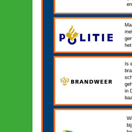
en
Maa
mel
gen
het
Is 
bra
sch
geh
in 
ba
Wi
bi
he