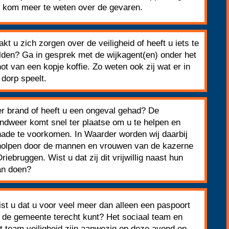
 kom meer te weten over de gevaren.
kt u zich zorgen over de veiligheid of heeft u iets te
den? Ga in gesprek met de wijkagent(en) onder het
ot van een kopje koffie. Zo weten ook zij wat er in
 dorp speelt.
er brand of heeft u een ongeval gehad? De
ndweer komt snel ter plaatse om u te helpen en
ade te voorkomen. In Waarder worden wij daarbij
olpen door de mannen en vrouwen van de kazerne
Driebruggen. Wist u dat zij dit vrijwillig naast hun
an doen?
st u dat u voor veel meer dan alleen een paspoort
j de gemeente terecht kunt? Het sociaal team en
t team veiligheid zijn aanwezig op deze avond en