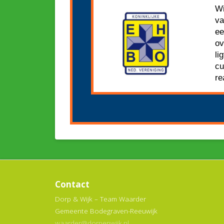
Wi
va
ee
ov
li
cu
re
Contact
Dorp & Wijk – Team Waarder
Gemeente Bodegraven-Reeuwijk
waarder@dorpenwijk.nl