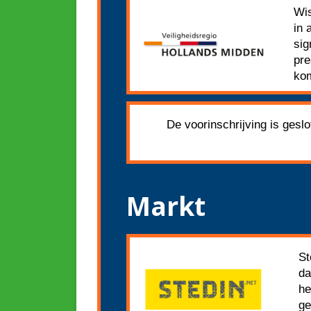
Wis
in 
sig
pre
kom
De voorinschrijving is gesl
Markt
St
da
he
ge