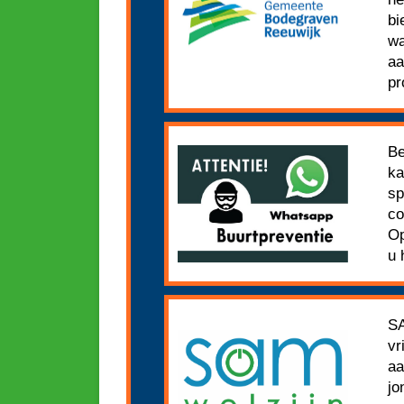
bi
wa
aa
pr
Be
ka
sp
co
Op
u 
SA
vr
aa
jo