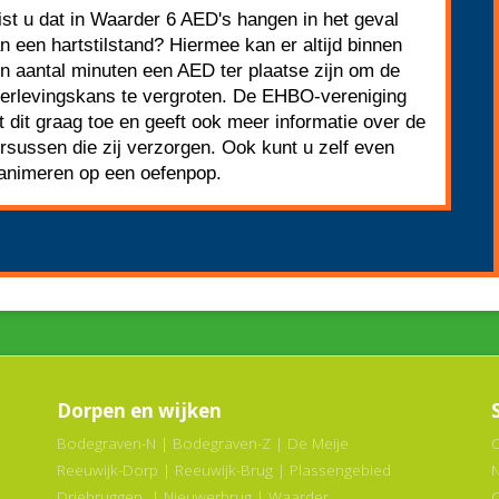
st u dat in Waarder 6 AED's hangen in het geval
n een hartstilstand? Hiermee kan er altijd binnen
n aantal minuten een AED ter plaatse zijn om de
erlevingskans te vergroten. De EHBO-vereniging
gt dit graag toe en geeft ook meer informatie over de
rsussen die zij verzorgen. Ook kunt u zelf even
animeren op een oefenpop.
Dorpen en wijken
Bodegraven-N
|
Bodegraven-Z
|
De Meije
Reeuwijk-Dorp
|
Reeuwijk-Brug
|
Plassengebied
Driebruggen
|
Nieuwerbrug
|
Waarder