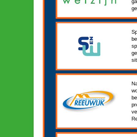
ga
ge
Sp
be
sp
ge
si
Na
wo
be
pr
ve
Re