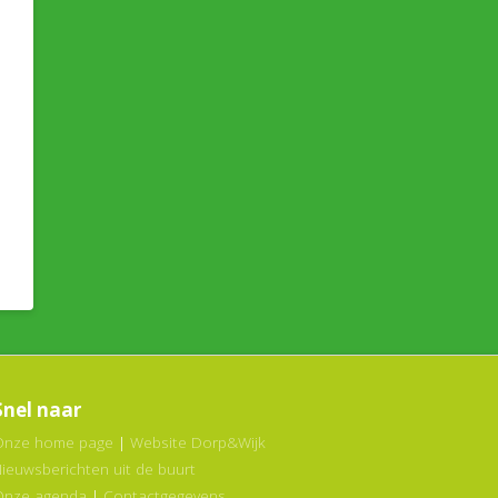
Snel naar
Onze home page
|
Website Dorp&Wijk
Nieuwsberichten uit de buurt
Onze agenda
|
Contactgegevens