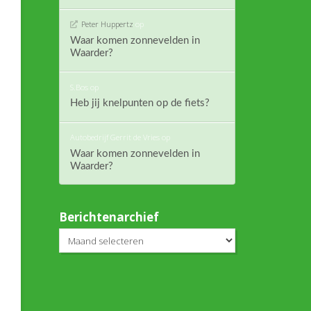
Peter Huppertz
op
Waar komen zonnevelden in
Waarder?
S.Bos
op
Heb jij knelpunten op de fiets?
Autobedrijf Gerrit de Vries
op
Waar komen zonnevelden in
Waarder?
Berichtenarchief
Berichtenarchief