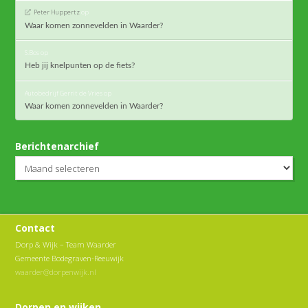
Peter Huppertz
op
Waar komen zonnevelden in Waarder?
S.Bos
op
Heb jij knelpunten op de fiets?
Autobedrijf Gerrit de Vries
op
Waar komen zonnevelden in Waarder?
Berichtenarchief
Berichtenarchief
Contact
Dorp & Wijk – Team Waarder
Gemeente Bodegraven-Reeuwijk
waarder@dorpenwijk.nl
Dorpen en wijken