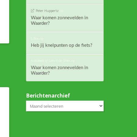
Peter Huppertz
op
Waar komen zonnevelden in
Waarder?
S.Bos
op
Heb jij knelpunten op de fiets?
Autobedrijf Gerrit de Vries
op
Waar komen zonnevelden in
Waarder?
Berichtenarchief
Berichtenarchief