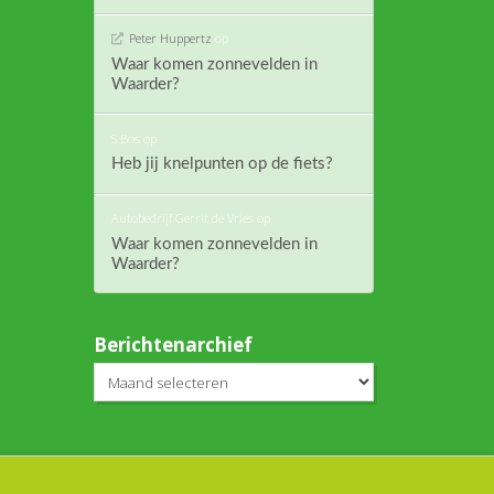
Peter Huppertz
op
Waar komen zonnevelden in
Waarder?
S.Bos
op
Heb jij knelpunten op de fiets?
Autobedrijf Gerrit de Vries
op
Waar komen zonnevelden in
Waarder?
Berichtenarchief
Berichtenarchief