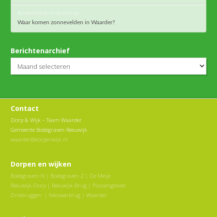
Autobedrijf Gerrit de Vries
op
Waar komen zonnevelden in Waarder?
Berichtenarchief
Berichtenarchief
Contact
Dorp & Wijk – Team Waarder
Gemeente Bodegraven-Reeuwijk
waarder@dorpenwijk.nl
Dorpen en wijken
Bodegraven-N
|
Bodegraven-Z
|
De Meije
Reeuwijk-Dorp
|
Reeuwijk-Brug
|
Plassengebied
Driebruggen
|
Nieuwerbrug
|
Waarder