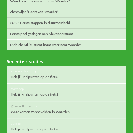
Waar komen zonnevelden in Waarder?
Zienswijze “Poort van Waarder”
2023: Eerste stappen in duurzaamheid
Eerste paal geslagen aan Alexanderstraat
Mobiele Milieustraat komt weer naar Waarder
Recente reacties
Kroneman Marten
op
Heb jij knelpunten op de fiets?
Marten
op
Heb jij knelpunten op de fiets?
Peter Huppertz
op
Waar komen zonnevelden in Waarder?
S.Bos
op
Heb jij knelpunten op de fiets?