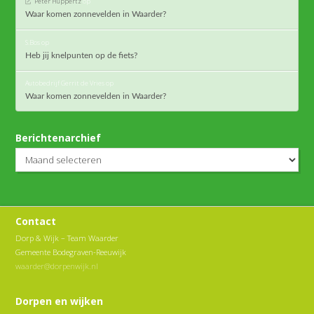
Peter Huppertz
op
Waar komen zonnevelden in Waarder?
S.Bos
op
Heb jij knelpunten op de fiets?
Autobedrijf Gerrit de Vries
op
Waar komen zonnevelden in Waarder?
Berichtenarchief
Berichtenarchief
Contact
Dorp & Wijk – Team Waarder
Gemeente Bodegraven-Reeuwijk
waarder@dorpenwijk.nl
Dorpen en wijken