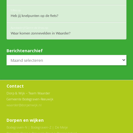
S.Bos
op
Heb jij knelpunten op de fiets?
Autobedrijf Gerrit de Vries
op
Waar komen zonnevelden in Waarder?
Berichtenarchief
Berichtenarchief
Contact
Dorp & Wijk – Team Waarder
Gemeente Bodegraven-Reeuwijk
waarder@dorpenwijk.nl
Dorpen en wijken
Bodegraven-N
|
Bodegraven-Z
|
De Meije