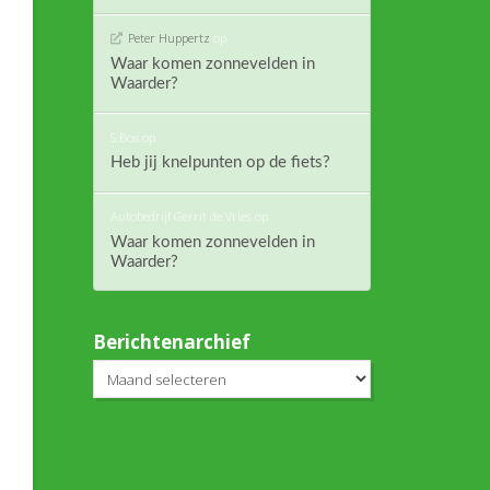
Peter Huppertz
op
Waar komen zonnevelden in
Waarder?
S.Bos
op
Heb jij knelpunten op de fiets?
Autobedrijf Gerrit de Vries
op
Waar komen zonnevelden in
Waarder?
Berichtenarchief
Berichtenarchief