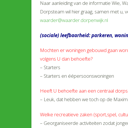
Naar aanleiding van de informatie Wie, W
Dorpsteam wil hier graag, samen met u, ver
waarder@waarder.dorpenwijk.nl
(sociale) leefbaarheid: parkeren, won
Mochten er woningen gebouwd gaan worde
volgens U dan behoefte?
– Starters
– Starters en éépersoonswoningen
Heeft U behoefte aan een centraal dorps
– Leuk, dat hebben we toch op de Maxim
Welke recreatieve zaken (sport,spel, cult
– Georganiseerde activiteiten zodat jong