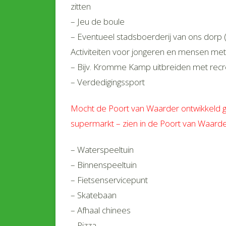
zitten
– Jeu de boule
– Eventueel stadsboerderij van ons dorp (
Activiteiten voor jongeren en mensen me
– Bijv. Kromme Kamp uitbreiden met recr
– Verdedigingssport
Mocht de Poort van Waarder ontwikkeld g
supermarkt – zien in de Poort van Waard
– Waterspeeltuin
– Binnenspeeltuin
– Fietsenservicepunt
– Skatebaan
– Afhaal chinees
– Pizza