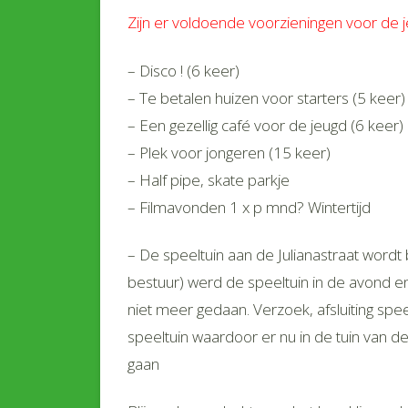
Zijn er voldoende voorzieningen voor de 
– Disco ! (6 keer)
– Te betalen huizen voor starters (5 keer)
– Een gezellig café voor de jeugd (6 keer)
– Plek voor jongeren (15 keer)
– Half pipe, skate parkje
– Filmavonden 1 x p mnd? Wintertijd
– De speeltuin aan de Julianastraat word
bestuur) werd de speeltuin in de avond en 
niet meer gedaan. Verzoek, afsluiting sp
speeltuin waardoor er nu in de tuin va
gaan