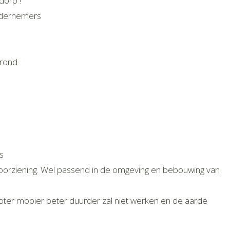
dorp !
ndernemers
grond
s
voorziening. Wel passend in de omgeving en bebouwing van
groter mooier beter duurder zal niet werken en de aarde