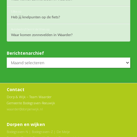
S.Bos
op
Heb jij knelpunten op de fiets?
Autobedrijf Gerrit de Vries
op
Waar komen zonnevelden in Waarder?
Berichtenarchief
Berichtenarchief
Contact
Dorp & Wijk – Team Waarder
Gemeente Bodegraven-Reeuwijk
waarder@dorpenwijk.nl
Dorpen en wijken
Bodegraven-N
|
Bodegraven-Z
|
De Meije