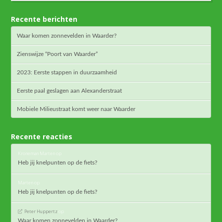
Recente berichten
Waar komen zonnevelden in Waarder?
Zienswijze “Poort van Waarder”
2023: Eerste stappen in duurzaamheid
Eerste paal geslagen aan Alexanderstraat
Mobiele Milieustraat komt weer naar Waarder
Recente reacties
Kroneman Marten
op
Heb jij knelpunten op de fiets?
Marten
op
Heb jij knelpunten op de fiets?
Peter Huppertz
op
Waar komen zonnevelden in Waarder?